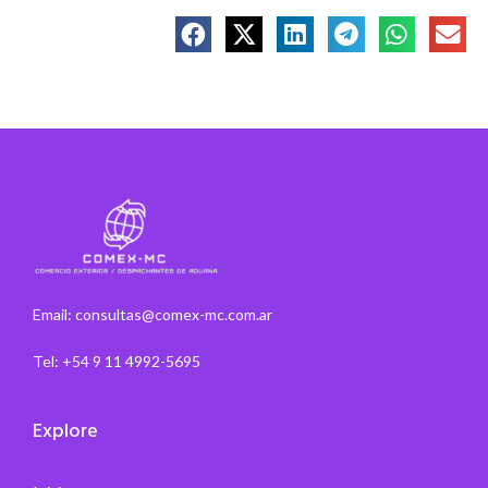
Email: consultas@comex-mc.com.ar
Tel: +54 9 11 4992-5695
Explore