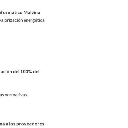
Informático Malvina
 valorización energética
ación del 100% del
ras normativas.
na a los proveedores