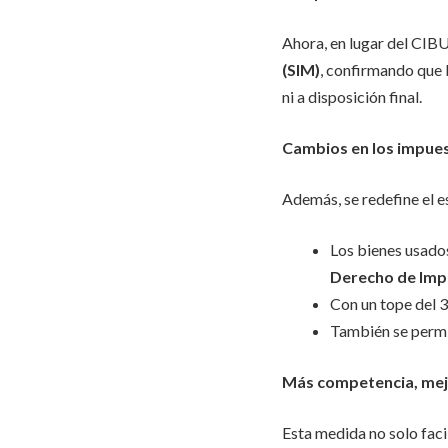
Ahora, en lugar del CIB
(SIM)
, confirmando que l
ni a disposición final.
Cambios en los impue
Además, se redefine el 
Los bienes usado
Derecho de Imp
Con un tope del 35
También se permit
Más competencia, mej
Esta medida no solo faci